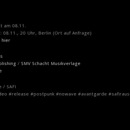
t am 08.11.
 08.11., 20 Uhr, Berlin (Ort auf Anfrage)
:
hier
ds
blishing
/
SMV Schacht Musikverlage
e
e / SAFI
ideo #release #postpunk #nowave #avantgarde #safiraus