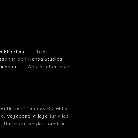
a Plückhan
––– Titel
nsson
in den
Hansa Studios
hansson
––– Geschrieben von:
entlichen ♡ an das Kollektiv
go,
Vagabond Village
für alles
e, Unterstützende, somit an