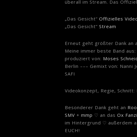
überall im Stream. Das Offizi
„Das Gesicht“
Offizielles Vide
„Das Gesicht“
Stream
Erneut geht größter Dank an a
Meine immer beste Band aus
produziert von:
Moses Schnei
Berlin ––– Gemixt von: Nanni
SAFI
Videokonzept, Regie, Schnitt:
Besonderer Dank geht an
Roo
SMV
+
mmp
♡ an das
Ox Fanz
im Hintergrund ♡ außerdem a
EUCH!