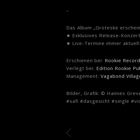
–
Das Album „Groteske erschein
★ Exklusives Release-Konzert:
★ Live-Termine immer aktuell
Erschienen bei:
Rookie Recor
Verlegt bei:
Edition Rookie Pu
Management:
Vagabond Villag
Bilder, Grafik: © Hannes Grev
#safi #dasgesicht #single #v