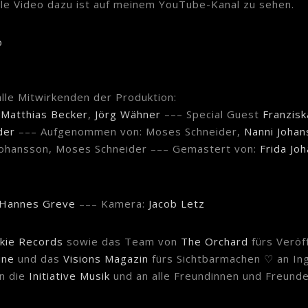
elle Video dazu ist auf meinem YouTube-Kanal zu sehen.
o
lle Mitwirkenden der Produktion:
:
Matthias Becker
,
Jörg Wähner
––– Special Guest
Franzisk
der
––– Aufgenommen von: Moses Schneider,
Nanni Joha
 Johansson, Moses Schneider ––– Gemastert von:
Frida Jo
Hannes Greve
––– Kamera:
Jacob Letz
kie Records
sowie das Team von
The Orchard
fürs Veröff
ine
und das
Visions Magazin
fürs Sichtbarmachen ♡ an In
n die
Initiative Musik
und an alle Freundinnen und Freund