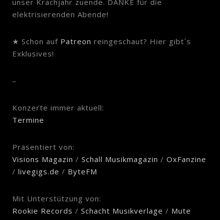
unser Krachjahr zuende. DANKE für die
elektrisierenden Abende!
★ Schon auf
Patreon
reingeschaut? Hier gibt´s
Exklusives!
–
Konzerte immer aktuell:
Termine
Präsentiert von:
Visions Magazin
/
Schall Musikmagazin
/
OxFanzine
/
livegigs.de
/
ByteFM
Mit Unterstützung von:
Rookie Records
/
Schacht Musikverlage
/
Mute