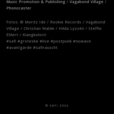
Music Promotion & Publishing
/
Vagabond Village
/
Phonocaster
Fotos: © Moritz Ide / Rookie Records / Vagabond
Village / Christian Walde / Hilda Lyxzén / Steffie
Ehlert / Klangkolorit
#safi #groteske #live #postpunk #nowave
#avantgarde #safirauscht
© SAFI 2026